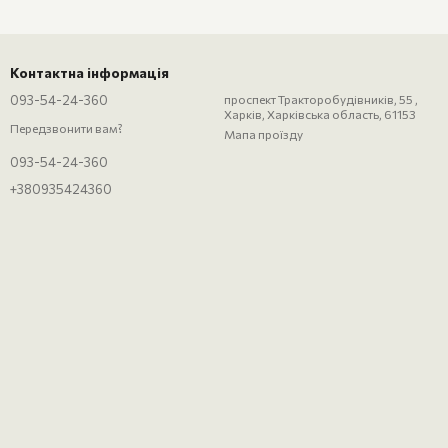
Контактна інформація
093-54-24-360
проспект Тракторобудівників, 55 ,
Харків, Харківська область, 61153
Передзвонити вам?
Мапа проїзду
093-54-24-360
+380935424360