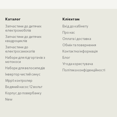
Каталог
Клієнтам
Запчастини до дитячих
Вхід до кабінету
електромобілів
Про нас
Запчастини до дитячих
Оплата і доставка
квадроциклів
Обмін та повернення
Запчастини до
електросамокатів
Контактна інформація
Набори для підгортачів з
Блог
мотокоси
Угода користувача
Набори для велосипедів
Політика конфіденційності
Інвертор чистий синус
Mppt контролер
Водяний насос 12 вольт
Корпус до повербанку
New