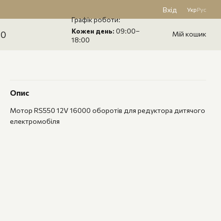
Вхід
Укр
Рус
Графік роботи:
Кожен день:
09:00–
60
Мій кошик
18:00
Опис
Мотор RS550 12V 16000 оборотів для редуктора дитячого
електромобіля