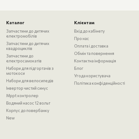
Каталог
Клієнтам
Запчастини до дитячих
Вхід до кабінету
електромобілів
Про нас
Запчастини до дитячих
Оплата і доставка
квадроциклів
Обмін та повернення
Запчастини до
електросамокатів
Контактна інформація
Набори для підгортачів з
Блог
мотокоси
Угода користувача
Набори для велосипедів
Політика конфіденційності
Інвертор чистий синус
Mppt контролер
Водяний насос 12 вольт
Корпус до повербанку
New