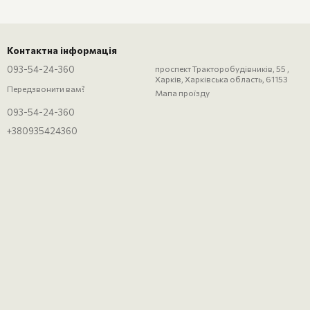
Контактна інформація
093-54-24-360
проспект Тракторобудівників, 55 ,
Харків, Харківська область, 61153
Передзвонити вам?
Мапа проїзду
093-54-24-360
+380935424360