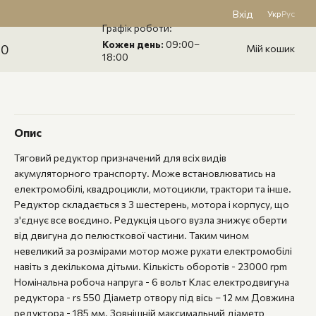
Вхід
Укр
Рус
Графік роботи:
Кожен день:
09:00–
60
Мій кошик
18:00
Опис
Тяговий редуктор призначений для всіх видів
акумуляторного транспорту. Може встановлюватись на
електромобілі, квадроцикли, мотоцикли, трактори та інше.
Редуктор складається з 3 шестерень, мотора і корпусу, що
з'єднує все воєдино. Редукція цього вузла знижує оберти
від двигуна до пелюсткової частини. Таким чином
невеликий за розмірами мотор може рухати електромобілі
навіть з декількома дітьми. Кількість оборотів - 23000 rpm
Номінальна робоча напруга - 6 вольт Клас електродвигуна
редуктора - rs 550 Діаметр отвору під вісь – 12 мм Довжина
редуктора - 185 мм. Зовнішній максимальний діаметр