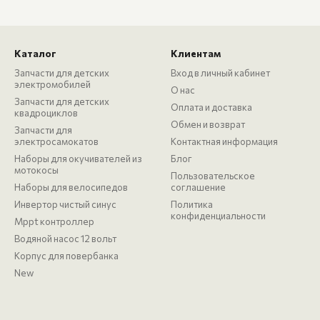
Каталог
Клиентам
Запчасти для детских
Вход в личный кабинет
электромобилей
О нас
Запчасти для детских
Оплата и доставка
квадроциклов
Обмен и возврат
Запчасти для
электросамокатов
Контактная информация
Наборы для окучивателей из
Блог
мотокосы
Пользовательское
Наборы для велосипедов
соглашение
Инвертор чистый синус
Политика
конфиденциальности
Mppt контроллер
Водяной насос 12 вольт
Корпус для повербанка
New