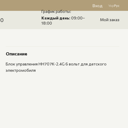
Вход
Укр
Рус
График работы:
Каждый день:
09:00–
60
Мой заказ
18:00
Описание
Блок управления HH707K-2.4G 6 вольт для детского
электромобиля