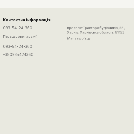
Контактна інформація
093-54-24-360
проспект Тракторобудівників, 55 ,
Харків, Харківська область, 61153
Передзвонити вам?
Мапа проїзду
093-54-24-360
+380935424360