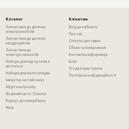
Каталог
Клієнтам
Запчастини до дитячих
Вхід до кабінету
електромобілів
Про нас
Запчастини до дитячих
Оплата і доставка
квадроциклів
Обмін та повернення
Запчастини до
електросамокатів
Контактна інформація
Набори для підгортачів з
Блог
мотокоси
Угода користувача
Набори для велосипедів
Політика конфіденційності
Інвертор чистий синус
Mppt контролер
Водяний насос 12 вольт
Корпус до повербанку
New