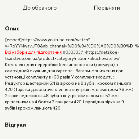
До обраного
Порівняти
Опис
[embed]https://www.youtube.com/watch?
v=RoYYNwavUF0&ab_channel=%D0%94%D0%A6%D0%B0%D1
Всі набори
для підгортання
#333333;">
https://detskoe-
tsarstvo.com.ua/product-category/nabori-okuchevateley/
Комплект для переробки бензинової коси (тримера) в
самохідний окучник для картоплі. Загальне зниження при
установці комплекту в 160 разів У комплект входить:
Редуктор шестерний 5:1 із зіркою на 8 зубів і кроком ланцюга
420 (Тарілка дзвона зчеплення з внутрішнім діаметром 78 мм)
2 зірки ведених на 48 зуба з внутрішнім валом на 52 мм і
кріпленням на 4 болти 2 ланцюги 420 1 провідна зірка на 9
зубів і кроком ланцюга 420
Відгуки