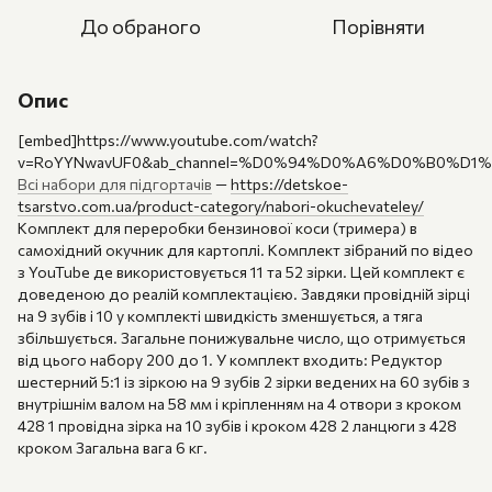
До обраного
Порівняти
Опис
[embed]https://www.youtube.com/watch?
v=RoYYNwavUF0&ab_channel=%D0%94%D0%A6%D0%B0%D1
Всі набори для підгортачів
—
https://detskoe-
tsarstvo.com.ua/product-category/nabori-okuchevateley/
Комплект для переробки бензинової коси (тримера) в
самохідний окучник для картоплі. Комплект зібраний по відео
з YouTube де використовується 11 та 52 зірки. Цей комплект є
доведеною до реалій комплектацією. Завдяки провідній зірці
на 9 зубів і 10 у комплекті швидкість зменшується, а тяга
збільшується. Загальне понижувальне число, що отримується
від цього набору 200 до 1. У комплект входить: Редуктор
шестерний 5:1 із зіркою на 9 зубів 2 зірки ведених на 60 зубів з
внутрішнім валом на 58 мм і кріпленням на 4 отвори з кроком
428 1 провідна зірка на 10 зубів і кроком 428 2 ланцюги з 428
кроком Загальна вага 6 кг.