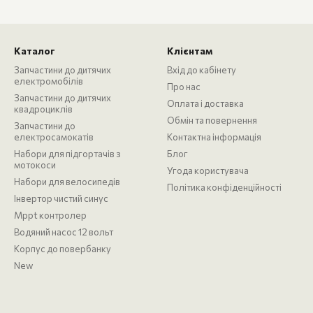
Каталог
Клієнтам
Запчастини до дитячих
Вхід до кабінету
електромобілів
Про нас
Запчастини до дитячих
Оплата і доставка
квадроциклів
Обмін та повернення
Запчастини до
електросамокатів
Контактна інформація
Набори для підгортачів з
Блог
мотокоси
Угода користувача
Набори для велосипедів
Політика конфіденційності
Інвертор чистий синус
Mppt контролер
Водяний насос 12 вольт
Корпус до повербанку
New