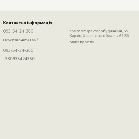
Контактна інформація
093-54-24-360
проспект Тракторобудівників, 55 ,
Харків, Харківська область, 61153
Передзвонити вам?
Мапа проїзду
093-54-24-360
+380935424360